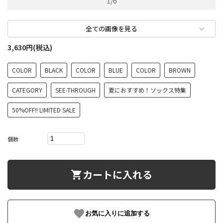
1
/
6
全ての画像を見る
3,630円(税込)
COLOR
BLACK
COLOR
BLUE
COLOR
BROWN
CATEGORY
SEE-THROUGH
夏におすすめ！ソックス特集
50%OFF!! LIMITED SALE
個数
カートに入れる
shopping_cart
favorite
お気に入りに追加する