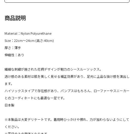
商品説明
Material：Nylon Polyurethane
Size：22cm～24cm (高さ:40cm)
厚さ：薄手
伸縮性：あり
繊細な刺繍が施された花柄デザインが魅力のシースルーソックス。
透け感のある素材は肌を美しく見せる補正効果があり、足元に上品な抜け感を演出し
ます。
ハイソックスタイプで存在感があり、パンプスはもちろん、ローファーやスニーカー
とのコーディネートにも最適な一足です。
日本製
※本製品は大変デリケートです。着用時ひっかけや擦れ、力が加わらないようにして
ください。
※平日のみの発送となります。