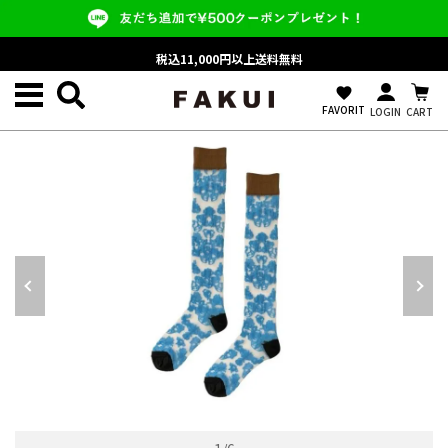
税込11,000円以上送料無料
favorite
FAVORIT
LOGIN
CART
ALL ITEM/すべての商品