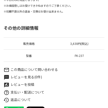
※お値段隠しはお受けできかねますのでご了承ください。
※初期不良以外の返金・交換はお受け出来ません。
その他の詳細情報
販売価格
3,630円(税込)
型番
FK-237
この商品について問い合わせる
mail_outline
レビューを見る(0件)
textsms
レビューを投稿
rate_review
支払い・配送について
help_outline
返品について
settings_backup_restore