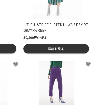
【FLEI】STRIPE PLATED HI-WAIST SKIRT
GRAY×GREEN
30,800円(税込)
詳細を見る
favorite
favorite