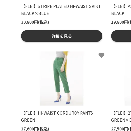
【FLEI】STRIPE PLATED HI-WAIST SKIRT
【FLEI】AS
BLACK×BLUE
BLACK
30,800円(税込)
19,800円
詳細を見る
favorite
【FLEI】HI-WAIST CORDUROY PANTS
【FLEI】2T
GREEN
GREEN×B
17,600円(税込)
27,500円