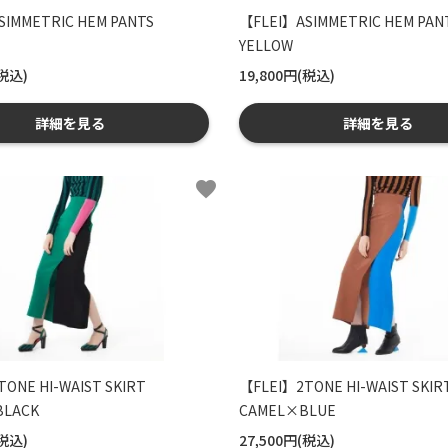
IMMETRIC HEM PANTS
【FLEI】ASIMMETRIC HEM PAN
YELLOW
(税込)
19,800円(税込)
詳細を見る
詳細を見る
favorite
ONE HI-WAIST SKIRT
【FLEI】2TONE HI-WAIST SKIR
LACK
CAMEL×BLUE
(税込)
27,500円(税込)