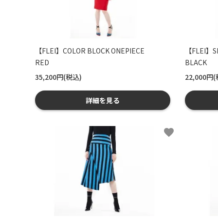
【FLEI】COLOR BLOCK ONEPIECE
【FLEI】S
RED
BLACK
35,200円(税込)
22,000円
詳細を見る
favorite