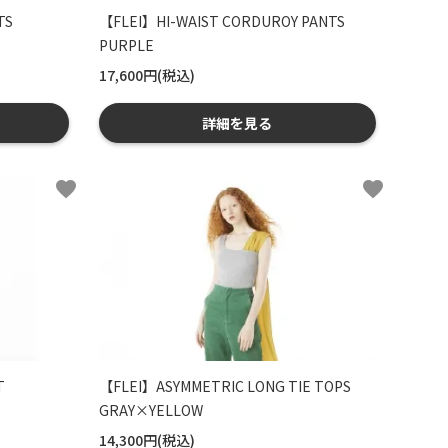
TS
【FLEI】HI-WAIST CORDUROY PANTS
PURPLE
17,600円(税込)
詳細を見る
favorite
favorite
T
【FLEI】ASYMMETRIC LONG TIE TOPS
GRAY×YELLOW
14,300円(税込)