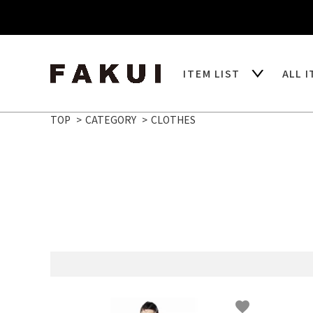
ITEM LIST
ALL 
TOP
>
CATEGORY
>
CLOTHES
favorite