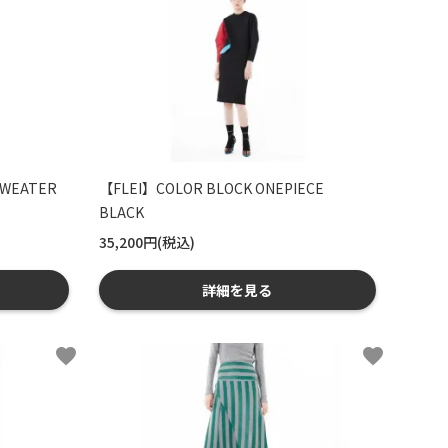
SWEATER
【FLEI】COLOR BLOCK ONEPIECE
BLACK
35,200円(税込)
詳細を見る
favorite
favorite