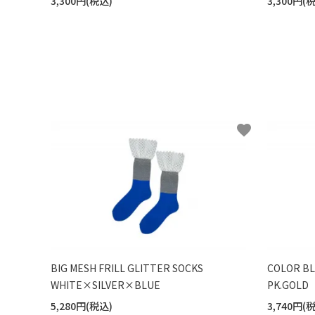
3,300円(税込)
3,300円(
favorite
BIG MESH FRILL GLITTER SOCKS
COLOR B
WHITE×SILVER×BLUE
PK.GOLD
5,280円(税込)
3,740円(