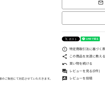
mail_outline
特定商取引法に基づく表記
error_outline
この商品を友達に教え
share
買い物を続ける
undo
レビューを見る(0件)
forum
レビューを投稿
rate_review
様のご負担にて対応させていただきます。