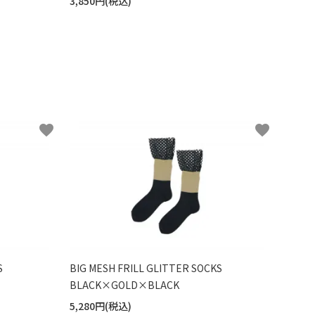
3,850円(税込)
favorite
favorite
S
BIG MESH FRILL GLITTER SOCKS
BLACK×GOLD×BLACK
5,280円(税込)