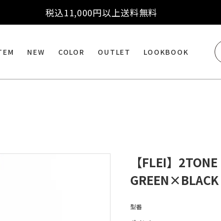
税込11,000円以上送料無料
ITEM
NEW
COLOR
OUTLET
LOOKBOOK
【FLEI】2TONE H
GREEN×BLACK
型番