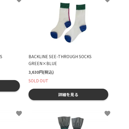
S
BACKLINE SEE-THROUGH SOCKS
GREEN×BLUE
3,630円(税込)
SOLD OUT
詳細を見る
favorite
favorite