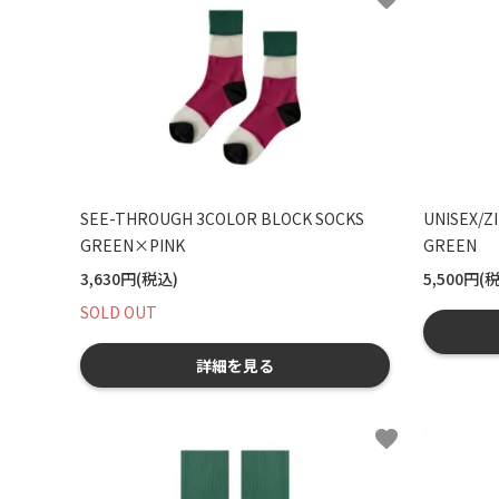
SEE-THROUGH 3COLOR BLOCK SOCKS
UNISEX/Z
GREEN×PINK
GREEN
3,630円(税込)
5,500円(
SOLD OUT
詳細を見る
favorite