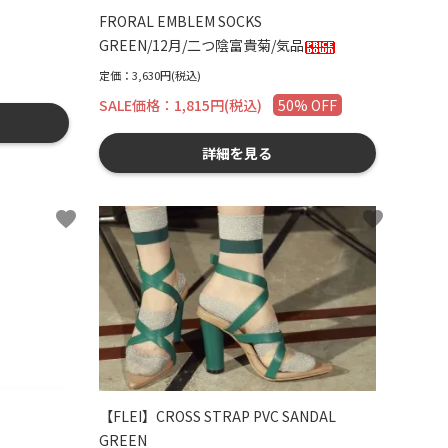
FRORAL EMBLEM SOCKS
GREEN/12月/二つ陰富貴菊/気品
定価：3,630円(税込)
SALE価格：1,815円(税込)
50% OFF
詳細を見る
favorite
favorite
【FLEI】CROSS STRAP PVC SANDAL
GREEN