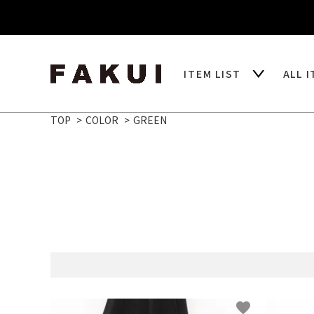
ITEM LIST
ALL 
TOP
>
COLOR
>
GREEN
favorite