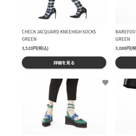
CHECK JACQUARD KNEEHIGH SOCKS
BAREFOOT
GREEN
GREEN
3,520円(税込)
3,080円(
詳細を見る
favorite