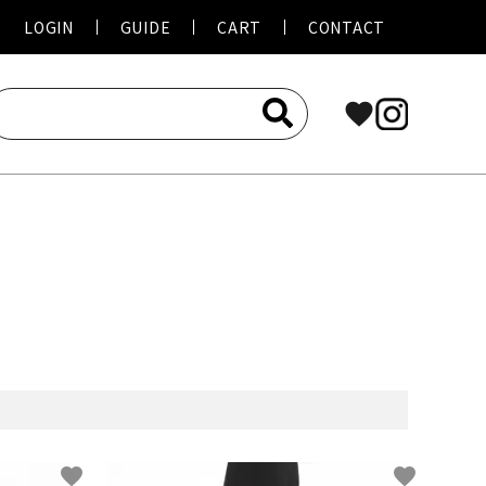
LOGIN
GUIDE
CART
CONTACT
favorite
favorite
favorite