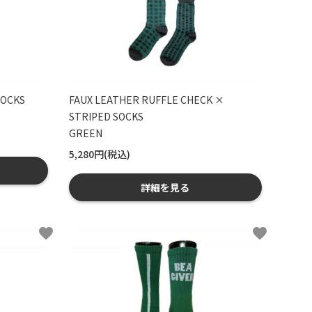
SOCKS
FAUX LEATHER RUFFLE CHECK ×
STRIPED SOCKS
GREEN
5,280円(税込)
詳細を見る
favorite
favorite