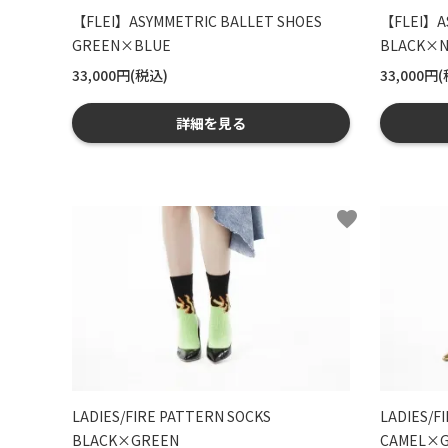
【FLEI】ASYMMETRIC BALLET SHOES
【FLEI】A
GREEN×BLUE
BLACK×N
33,000円(税込)
33,000円
詳細を見る
favorite
LADIES/FIRE PATTERN SOCKS
LADIES/F
BLACK×GREEN
CAMEL×