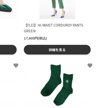
【FLEI】HI-WAIST CORDUROY PANTS
GREEN
17,600円(税込)
詳細を見る
favorite
favorite