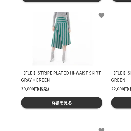
favorite
【FLEI】STRIPE PLATED HI-WAIST SKIRT
【FLEI】S
GRAY×GREEN
GREEN
30,800円(税込)
22,000円
詳細を見る
favorite