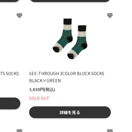
favorite
favorite
TS SOCKS
SEE-THROUGH 3COLOR BLOCK SOCKS
BLACK×GREEN
3,630円(税込)
SOLD OUT
詳細を見る
favorite
favorite