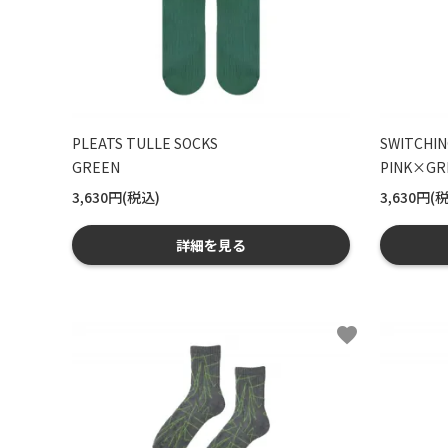
PLEATS TULLE SOCKS
SWITCHIN
GREEN
PINK×GR
3,630円(税込)
3,630円(
詳細を見る
favorite