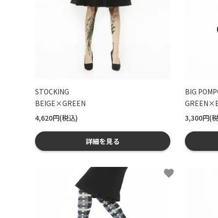
STOCKING
BIG POMP
BEIGE×GREEN
GREEN×B
4,620円(税込)
3,300円(
詳細を見る
favorite