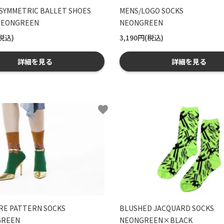
SYMMETRIC BALLET SHOES
MENS/LOGO SOCKS
EONGREEN
NEONGREEN
(税込)
3,190円(税込)
詳細を見る
詳細を見る
favorite
IRE PATTERN SOCKS
BLUSHED JACQUARD SOCKS
GREEN
NEONGREEN×BLACK