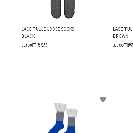
LACE TULLE LOOSE SOCKS
LACE TUL
BLACK
BROWN
3,300円(税込)
3,300円(
favorite