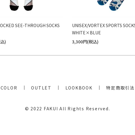
LOCKED SEE-THROUGH SOCKS
UNISEX/VORTEX SPORTS SOCK
WHITE×BLUE
税込)
3,300円(税込)
COLOR
OUTLET
LOOKBOOK
特定商取引法
© 2022
FAKUI
All Rights Reserved.