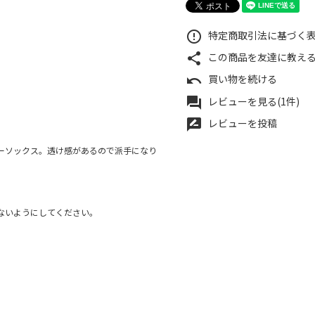
特定商取引法に基づく表記
error_outline
この商品を友達に教え
share
買い物を続ける
undo
レビューを見る(1件)
forum
レビューを投稿
rate_review
ーソックス。透け感があるので派手になり
ないようにしてください。