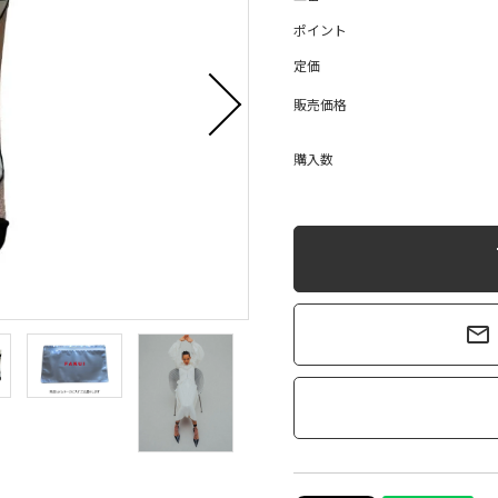
ポイント
定価
販売価格
購入数
s
mail_outline