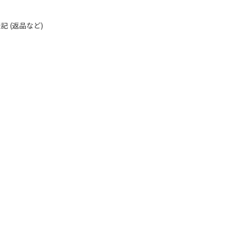
 (返品など)
る