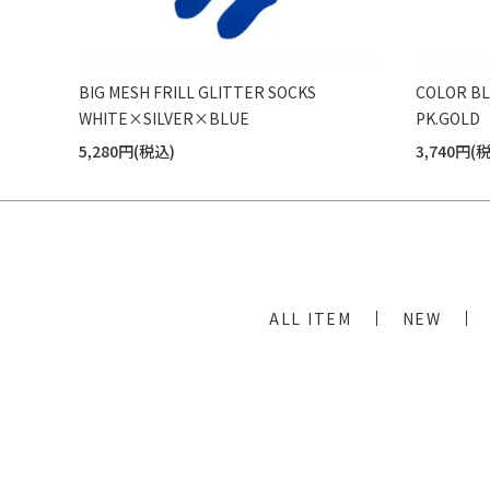
BIG MESH FRILL GLITTER SOCKS
COLOR B
WHITE×SILVER×BLUE
PK.GOLD
5,280円(税込)
3,740円(
ALL ITEM
NEW