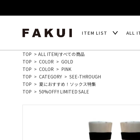
ITEM LIST
ALL 
TOP
>
ALL ITEM/すべての商品
TOP
>
COLOR
>
GOLD
TOP
>
COLOR
>
PINK
TOP
>
CATEGORY
>
SEE-THROUGH
TOP
>
夏におすすめ！ソックス特集
TOP
>
50%OFF!! LIMITED SALE