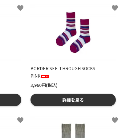
favorite
favorite
S
BORDER SEE-THROUGH SOCKS
PINK
3,960円(税込)
詳細を見る
favorite
favorite