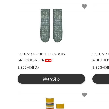
favorite
LACE × CHECK TULLE SOCKS
LACE × C
GREEN×GREEN
WHITE×B
3,960円(税込)
3,960円(
詳細を見る
favorite