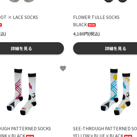
OT × LACE SOCKS
FLOWER TULLE SOCKS
BLACK
税込)
4,180円(税込)
詳細を見る
詳細を見る
favorite
OUGH PATTERNED SOCKS
SEE-THROUGH PATTERNED SO
INK×BLACK
YELLOW×BLUE×BLACK