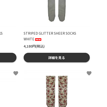
KS
STRIPED GLITTER SHEER SOCKS
WHITE
4,180円(税込)
詳細を見る
favorite
favorite