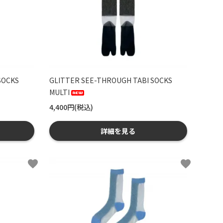
SOCKS
GLITTER SEE-THROUGH TABI SOCKS
MULTI
4,400円(税込)
詳細を見る
favorite
favorite