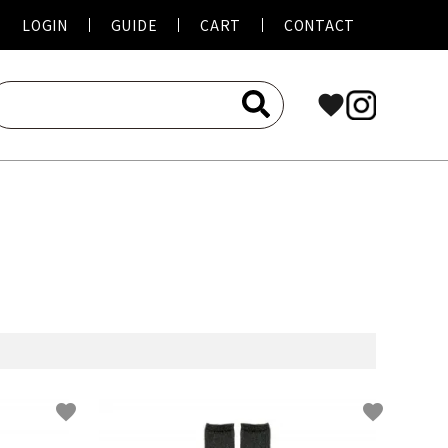
LOGIN
GUIDE
CART
CONTACT
favorite
favorite
favorite