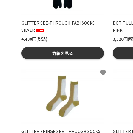
GLITTER SEE-THROUGH TABI SOCKS
DOT TULL
SILVER
PINK
4,400円(税込)
3,520円(
詳細を見る
favorite
GLITTER FRINGE SEE-THROUGH SOCKS
GLITTER 