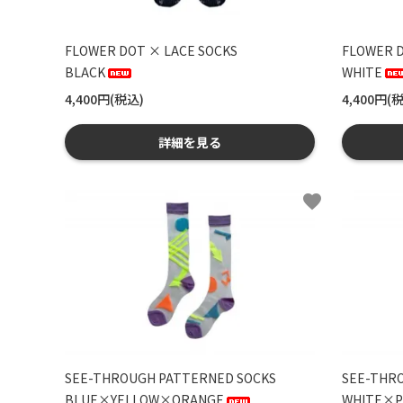
FLOWER DOT × LACE SOCKS
FLOWER D
BLACK
WHITE
4,400円(税込)
4,400円(
詳細を見る
favorite
SEE-THROUGH PATTERNED SOCKS
SEE-THR
BLUE×YELLOW×ORANGE
WHITE×P