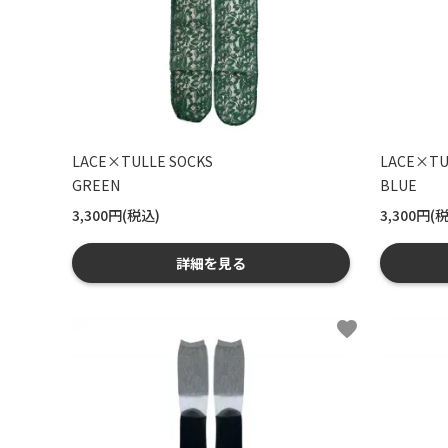
LACE×TULLE SOCKS
LACE×TU
GREEN
BLUE
3,300円(税込)
3,300円(
詳細を見る
favorite