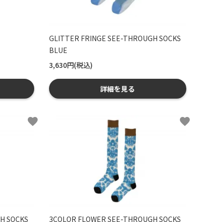
GLITTER FRINGE SEE-THROUGH SOCKS
BLUE
3,630円(税込)
詳細を見る
favorite
favorite
H SOCKS
3COLOR FLOWER SEE-THROUGH SOCKS