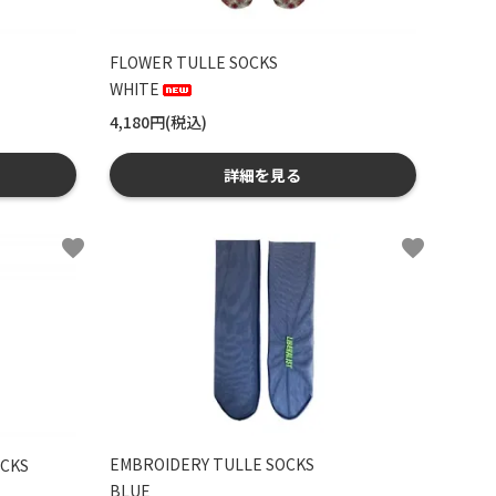
FLOWER TULLE SOCKS
WHITE
4,180円(税込)
詳細を見る
favorite
favorite
EMBROIDERY TULLE SOCKS
CKS
BLUE