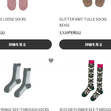
E LOOSE SOCKS
GLITTER KNIT TULLE SOCKS
BEIGE
税込)
3,520円(税込)
詳細を見る
詳細を見る
favorite
FRINGE SEE-THROUGH SOCKS
3COLOR FLOWER SEE-THROUG