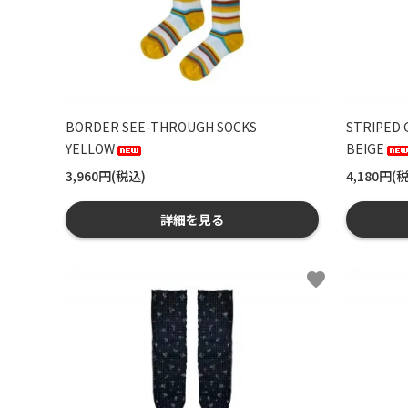
BORDER SEE-THROUGH SOCKS
STRIPED 
YELLOW
BEIGE
3,960円(税込)
4,180円(
詳細を見る
favorite