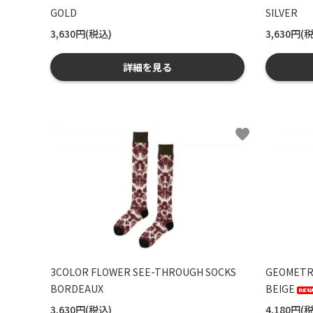
GOLD
SILVER
3,630円(税込)
3,630円(
詳細を見る
favorite
3COLOR FLOWER SEE-THROUGH SOCKS
GEOMETRI
BORDEAUX
BEIGE
3,630円(税込)
4,180円(