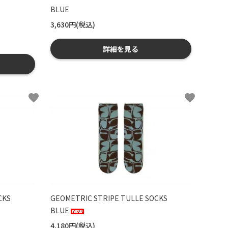
BLUE
3,630円(税込)
詳細を見る
favorite
favorite
CKS
GEOMETRIC STRIPE TULLE SOCKS
BLUE
4,180円(税込)