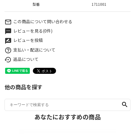
型番
1711001
この商品について問い合わせる
mail_outline
レビューを見る(0件)
textsms
レビューを投稿
rate_review
支払い・配送について
help_outline
返品について
settings_backup_restore
他の商品を探す
search
あなたにおすすめの商品