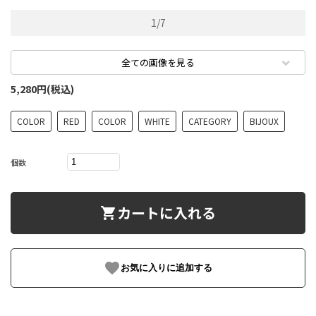
1
/
7
全ての画像を見る
5,280円(税込)
COLOR
RED
COLOR
WHITE
CATEGORY
BIJOUX
個数
カートに入れる
shopping_cart
favorite
お気に入りに追加する