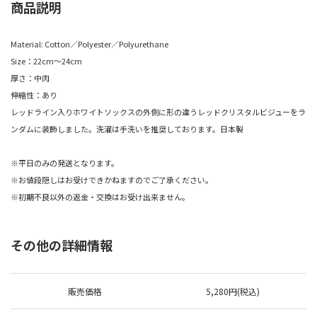
商品説明
Material: Cotton／Polyester／Polyurethane
Size：22cm～24cm
厚さ：中肉
伸縮性：あり
レッドライン入りホワイトソックスの外側に形の違うレッドクリスタルビジューをラ
ンダムに装飾しました。洗濯は手洗いを推奨しております。日本製
※平日のみの発送となります。
※お値段隠しはお受けできかねますのでご了承ください。
※初期不良以外の返金・交換はお受け出来ません。
その他の詳細情報
販売価格
5,280円(税込)