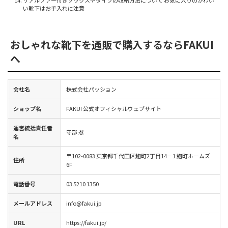
い靴下はお手入れに注意
おしゃれな靴下を通販で購入するならFAKUI
へ
会社名
株式会社パッション
ショップ名
FAKUI 公式オフィシャルウェブサイト
運営統括責任者
守部 忍
名
〒102-0083 東京都千代田区麹町2丁目14－1 麹町ホームズ
住所
6F
電話番号
03 5210 1350
メールアドレス
info@fakui.jp
URL
https://fakui.jp/