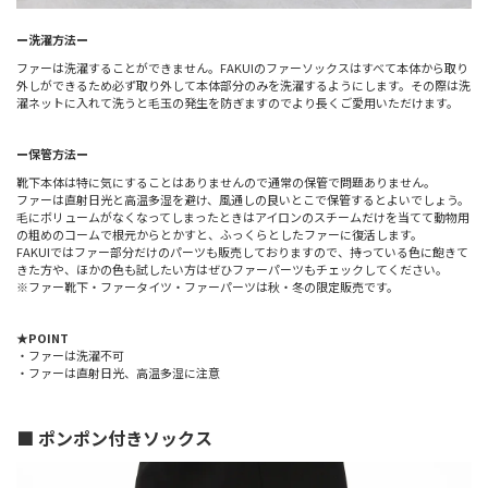
ー洗濯方法ー
ファーは洗濯することができません。FAKUIのファーソックスはすべて本体から取り
外しができるため必ず取り外して本体部分のみを洗濯するようにします。その際は洗
濯ネットに入れて洗うと毛玉の発生を防ぎますのでより長くご愛用いただけます。
ー保管方法ー
靴下本体は特に気にすることはありませんので通常の保管で問題ありません。
ファーは直射日光と高温多湿を避け、風通しの良いとこで保管するとよいでしょう。
毛にボリュームがなくなってしまったときはアイロンのスチームだけを当てて動物用
の粗めのコームで根元からとかすと、ふっくらとしたファーに復活します。
FAKUIではファー部分だけのパーツも販売しておりますので、持っている色に飽きて
きた方や、ほかの色も試したい方はぜひファーパーツもチェックしてください。
※ファー靴下・ファータイツ・ファーパーツは秋・冬の限定販売です。
★POINT
・ファーは洗濯不可
・ファーは直射日光、高温多湿に注意
■ ポンポン付きソックス