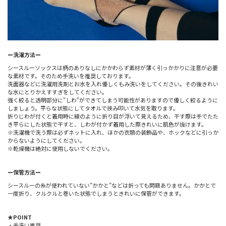
ー洗濯方法ー
シースルーソックスは柄のありなしにかかわらず素材が薄く引っかかりに注意が必要
な素材です。そのため手洗いを推奨しております。
洗面器などに洗濯用洗剤とお水を入れ優しくもみ洗いをしてください。その後きれい
な水にとりかえすすぎをしてください。
強く絞ると透明部分に"しわ"ができてしまう可能性がありますので優しく絞るように
しましょう。平らな状態にしてタオルで挟み叩いて水気を取ります。
折りじわが付くと着用時に線のように折り目が浮いて見えるため、干す際は手でたた
き平らにした状態で干すと、しわが付かず着用した際きれいに肌色が抜けます。
※洗濯機で洗う際は必ずネットに入れ、ほかの衣類の装飾品や、ホックなどに引っか
からないようにしてください。
※乾燥機は絶対に使用しないでください。
ー保管方法ー
シースルーの糸が使われていない”かかと”などは折っても問題ありません。かかとで
一度折り、クルクルと巻いた状態でしまうときれいに保管ができます。
★POINT
・手洗い推奨