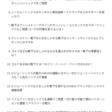
かっこいいソックスをご用意
シースルーソックスはサンダルと相性抜群！ストライプなどのデザインを楽
しもう
靴下はアシンメトリーデザインがかっこいい！ユニセックスのスポーツソッ
クスもご用意 コーデの印象を変えるには？
アシンメトリー靴下などのおしゃれな靴下はメンズ・レディースともにプレ
ゼントにおすすめ
ゴルフ女子は靴下もおしゃれなものを選ぶのがおすすめ！靴下の重要性と
は？
ゴルフ女子向け靴下とは？タイツ・ニーハイ・ファー付きもOK？
ビジューソックスの魅力 FAKUIの通販にはグレーのビジューニーハイソック
スも！人気のソックスが豊富
ビジューソックスなどおしゃれ靴下を探すならFAKUI ブラックのソックスで
美脚効果
リアルファー付きソックスを通販でご用意！付け替え可能で柄のバリエーシ
ョンも豊富 リアルファーの魅力
リアルファー付きソックスやタイツの収納方法について お気に入りのかわい