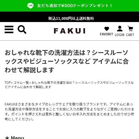
税込11,000円以上送料無料
favorite
FAVORIT
LOGIN
CART
おしゃれな靴下の洗濯方法は？シースルーソ
ックスやビジューソックスなど アイテムに合
わせて解説します
TOP
»
コラム一覧
»
おしゃれな靴下の洗濯方法は？シースルーソックスやビジューソックスな
どアイテムに合わせて解説します
FAKUIはさまざまなタイプのレッグウェアを取り扱うブランドです。アイテムにあっ
た洗濯方法や保存方法をすることでお気に入りの靴下をよりながくご愛用いただけま
す。ポイントを押さえれば意外と難しくないお手入れ方法をまとめましたのでぜひ参
考にしてください。
★ Menu