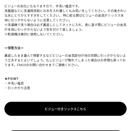
ビジューの劣化にもなりますので、手洗い推奨です。
洗面器などに洗濯用洗剤とお水を入れ優しくもみ洗いをしてください。その後きれい
な水にとりかえすすぎをしてください。 特に絞る際はビジューの金具がソックス本
体に引っかからないように注意してください。
※洗濯機で洗う場合は必ず裏返しにしてネットに入れ、表に返す際にビジューの金具
が本体に引っかからないよう気を付けて返しましょう。
※乾燥機は絶対に使用しないでください。
ー保管方法ー
裏返したまま畳んで保管するなどビジューの金具部分が他の衣類に引っかからないよ
う工夫するとよいでしょう。もしビジューが取れてしまった場合はお修理も承ってお
ります。FAKUIのお問い合わせまでご連絡ください。
★POINT
・手洗い推奨
・引っかかり注意
ビジュー付きソックスこちら