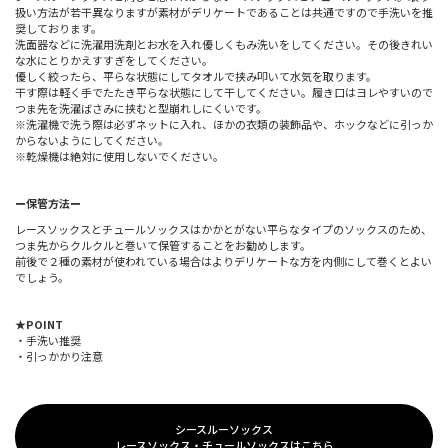
扱い方法が若干異なりますが素材がデリケートであることは共通ですので手洗いを推
奨しております。
洗面器などに洗濯用洗剤とお水を入れ優しくもみ洗いをしてください。その後きれい
な水にとりかえすすぎをしてください。
優しく絞ったら、平らな状態にしてタオルで挟み叩いて水気を取ります。
干す際は軽く手でたたき平らな状態にして干してください。履き口はヨレやすいので
つま先を洗濯ばさみに挟むと型崩れしにくいです。
※洗濯機で洗う際は必ずネットに入れ、ほかの衣類の装飾品や、ホックなどに引っか
からないようにしてください。
※乾燥機は絶対に使用しないでください。
ー保管方法ー
レースソックスとチュールソックスはかかとがない平らなタイプのソックスのため、
つま先からクルクルと巻いて保管することをお勧めします。
前後で２種の素材が使われている場合はよりデリケートな方を内側にして巻くとよい
でしょう。
★POINT
・手洗い推奨
・引っかかり注意
シースルーソックス
レースソックス・チュールソックスはこちら