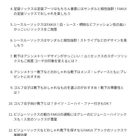
足袋ソックスは足袋ブーツはもちろん春夏にはサンダルと相性抜群！FAKUI
の足袋ソックスでおしゃれを楽しもう
シースルーソックスはFAKUI！白・レース・柄物などファッション性の高い
かっこいいソックスをご用意
シースルーソックスはサンダルと相性抜群！ストライプなどのデザインを楽
しもう
靴下はアシンメトリーデザインがかっこいい！ユニセックスのスポーツソッ
クスもご用意 コーデの印象を変えるには？
アシンメトリー靴下などのおしゃれな靴下はメンズ・レディースともにプレ
ゼントにおすすめ
ゴルフ女子は靴下もおしゃれなものを選ぶのがおすすめ！靴下の重要性と
は？
ゴルフ女子向け靴下とは？タイツ・ニーハイ・ファー付きもOK？
ビジューソックスの魅力 FAKUIの通販にはグレーのビジューニーハイソック
スも！人気のソックスが豊富
ビジューソックスなどおしゃれ靴下を探すならFAKUI ブラックのソックスで
美脚効果