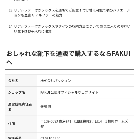
リアルファー付きソックスを通販でご用意！付け替え可能で柄のバリエーシ
ョンも豊富 リアルファーの魅力
リアルファー付きソックスやタイツの収納方法について お気に入りのかわい
い靴下はお手入れに注意
おしゃれな靴下を通販で購入するならFAKUI
へ
会社名
株式会社パッション
ショップ名
FAKUI 公式オフィシャルウェブサイト
運営統括責任者
守部 忍
名
〒102-0083 東京都千代田区麹町2丁目14－1 麹町ホームズ
住所
6F
電話番号
03 5210 1350