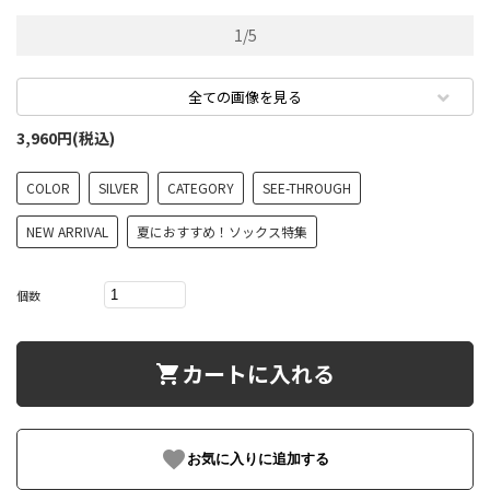
1
/
5
全ての画像を見る
3,960円(税込)
COLOR
SILVER
CATEGORY
SEE-THROUGH
NEW ARRIVAL
夏におすすめ！ソックス特集
個数
カートに入れる
shopping_cart
favorite
お気に入りに追加する