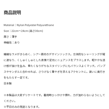
商品説明
Material：Nylon Polyester Polyurethane
Size：22cm～24cm (高さ30cm)
厚さ：薄手
伸縮性：あり
繊細なラメがきらめく、シアー素材のデザインソックス。立体的なシャーリングが縦
に連なり、くしゅくしゅとした表情で足元にニュアンスをプラスします。軽やかな透
け感が抜けを生み、重たくなりがちなスタイリングにもバランスよくマッチ。パンプ
スやサンダルと合わせれば、さりげなく華やぎを添えるアクセントに。装いに奥行き
をもたらす一足です。
日本製
※本製品は大変デリケートです。着用時ひっかけや擦れ、力が加わらないようにして
ください。
※平日のみの発送となります。