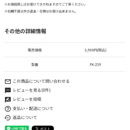
※お値段隠しはお受けできかねますのでご了承ください。
※初期不良以外の返金・交換はお受け出来ません。
その他の詳細情報
販売価格
3,960円(税込)
型番
FK-259
この商品について問い合わせる
mail_outline
レビューを見る(0件)
textsms
レビューを投稿
rate_review
支払い・配送について
help_outline
返品について
settings_backup_restore