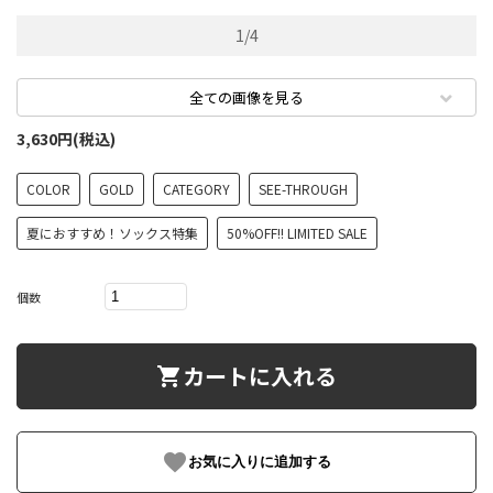
1
/
4
全ての画像を見る
3,630円(税込)
COLOR
GOLD
CATEGORY
SEE-THROUGH
夏におすすめ！ソックス特集
50%OFF!! LIMITED SALE
個数
カートに入れる
shopping_cart
favorite
お気に入りに追加する