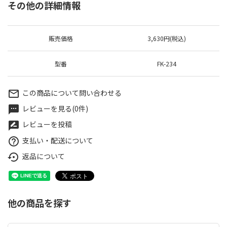
その他の詳細情報
販売価格
3,630円(税込)
型番
FK-234
この商品について問い合わせる
mail_outline
レビューを見る(0件)
textsms
レビューを投稿
rate_review
支払い・配送について
help_outline
返品について
settings_backup_restore
他の商品を探す