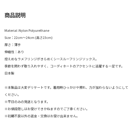
商品説明
Material :Nylon Polyurethane
Size：22cm～24cm (高さ23cm)
厚さ：薄手
伸縮性：あり
控えめなラメフリンジがきらめくシースルーフリンジソックス。
季節を問わず取り入れやすく、コーディネートのアクセントに活躍する一足です。
日本製
※本製品は大変デリケートです。着用時ひっかけや擦れ、力が加わらないようにして
ください。
※平日のみの発送となります。
※お値段隠しはお受けできかねますのでご了承ください。
※初期不良以外の返金・交換はお受け出来ません。