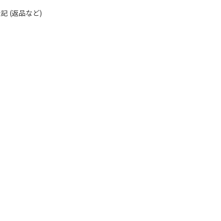
 (返品など)
る