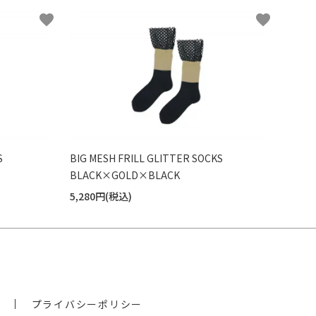
favorite
favorite
S
BIG MESH FRILL GLITTER SOCKS
BLACK×GOLD×BLACK
5,280円(税込)
プライバシーポリシー