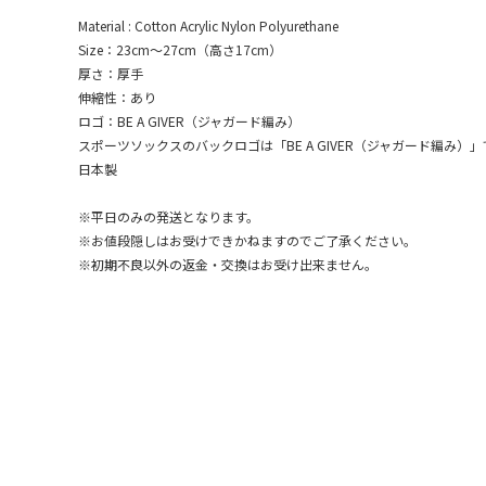
Material : Cotton Acrylic Nylon Polyurethane
Size：23cm～27cm（高さ17cm）
厚さ：厚手
伸縮性：あり
ロゴ：BE A GIVER（ジャガード編み）
スポーツソックスのバックロゴは「BE A GIVER（ジャガード編み）
日本製
※平日のみの発送となります。
※お値段隠しはお受けできかねますのでご了承ください。
※初期不良以外の返金・交換はお受け出来ません。