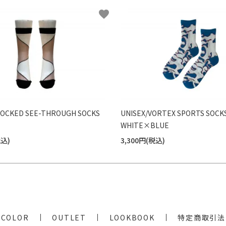
favorite
LOCKED SEE-THROUGH SOCKS
UNISEX/VORTEX SPORTS SOCK
WHITE×BLUE
税込)
3,300円(税込)
COLOR
OUTLET
LOOKBOOK
特定商取引法