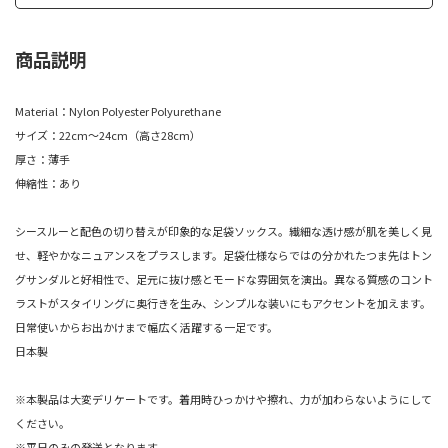
商品説明
Material：Nylon Polyester Polyurethane
サイズ：22cm～24cm（高さ28cm）
厚さ：薄手
伸縮性：あり
シースルーと配色の切り替えが印象的な足袋ソックス。繊細な透け感が肌を美しく見
せ、軽やかなニュアンスをプラスします。足袋仕様ならではの分かれたつま先はトン
グサンダルと好相性で、足元に抜け感とモードな雰囲気を演出。異なる質感のコント
ラストがスタイリングに奥行きを生み、シンプルな装いにもアクセントを加えます。
日常使いからお出かけまで幅広く活躍する一足です。
日本製
※本製品は大変デリケートです。着用時ひっかけや擦れ、力が加わらないようにして
ください。
※平日のみの発送となります。