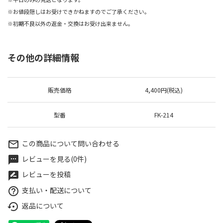
※お値段隠しはお受けできかねますのでご了承ください。
※初期不良以外の返金・交換はお受け出来ません。
その他の詳細情報
販売価格
4,400円(税込)
型番
FK-214
この商品について問い合わせる
mail_outline
レビューを見る(0件)
textsms
レビューを投稿
rate_review
支払い・配送について
help_outline
返品について
settings_backup_restore