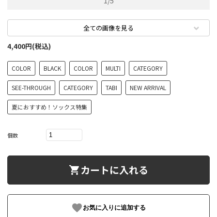
1
/
5
全ての画像を見る
4,400円(税込)
COLOR
BLACK
COLOR
MULTI
CATEGORY
SEE-THROUGH
CATEGORY
TABI
NEW ARRIVAL
夏におすすめ！ソックス特集
個数
カートに入れる
shopping_cart
favorite
お気に入りに追加する