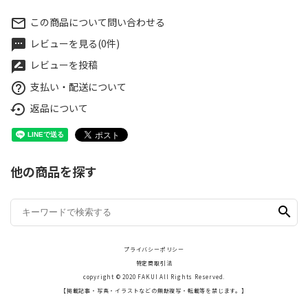
この商品について問い合わせる
mail_outline
レビューを見る(0件)
textsms
レビューを投稿
rate_review
支払い・配送について
help_outline
返品について
settings_backup_restore
他の商品を探す
search
プライバシーポリシー
特定商取引法
copyright © 2020
FAKUI
All Rights Reserved.
【掲載記事・写真・イラストなどの無断複写・転載等を禁じます。】