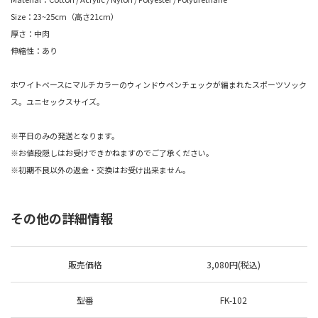
Size：23~25cm（高さ21cm）
厚さ：中肉
伸縮性：あり
ホワイトベースにマルチカラーのウィンドウペンチェックが編まれたスポーツソック
ス。ユニセックスサイズ。
※平日のみの発送となります。
※お値段隠しはお受けできかねますのでご了承ください。
※初期不良以外の返金・交換はお受け出来ません。
その他の詳細情報
販売価格
3,080円(税込)
型番
FK-102