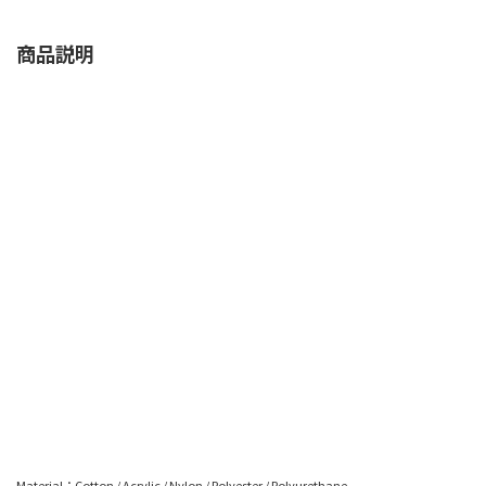
商品説明
Material：Cotton / Acrylic / Nylon / Polyester / Polyurethane