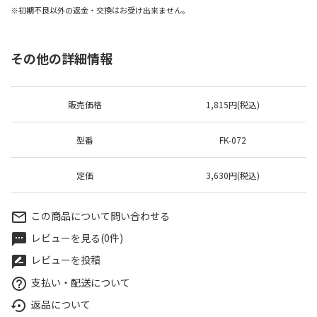
※初期不良以外の返金・交換はお受け出来ません。
その他の詳細情報
販売価格
1,815円(税込)
型番
FK-072
定価
3,630円(税込)
この商品について問い合わせる
mail_outline
レビューを見る(0件)
textsms
レビューを投稿
rate_review
支払い・配送について
help_outline
返品について
settings_backup_restore