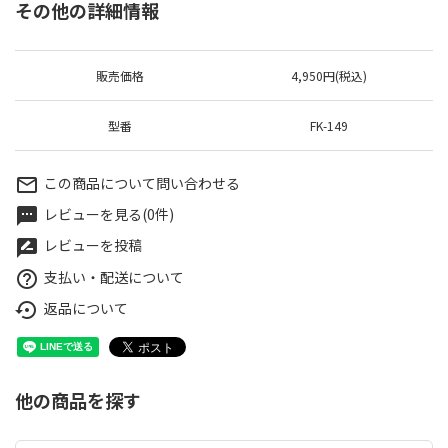
その他の詳細情報
販売価格
4,950円(税込)
型番
FK-149
この商品について問い合わせる
mail_outline
レビューを見る(0件)
textsms
レビューを投稿
rate_review
支払い・配送について
help_outline
返品について
settings_backup_restore
他の商品を探す