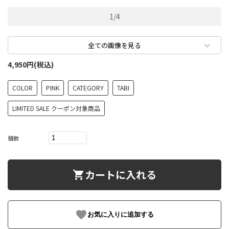
1
/
4
全ての画像を見る
4,950円(税込)
COLOR
PINK
CATEGORY
TABI
LIMITED SALE クーポン対象商品
個数
カートに入れる
shopping_cart
favorite
お気に入りに追加する