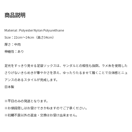
商品説明
Material : Polyester Nylon Polyurethane
Size：22cm～24cm（高さ34cm）
厚さ：中肉
伸縮性：あり
足元をすっきり見せる足袋ソックスは、サンダルとの相性も抜群。ラメ糸を使用した
さりげないきらめきが華やかさを添え、ゆったりたるませて履くことで立体感とニュ
アンスのあるスタイルが完成します。
日本製
※平日のみの発送となります。
※お値段隠しはお受けできかねますのでご了承ください。
※初期不良以外の返金・交換はお受け出来ません。