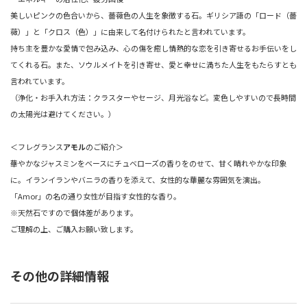
美しいピンクの色合いから、薔薇色の人生を象徴する石。ギリシア語の「ロード（薔
薇）」と「クロス（色）」に由来して名付けられたと言われています。
持ち主を豊かな愛情で包み込み、心の傷を癒し情熱的な恋を引き寄せるお手伝いをし
てくれる石。また、ソウルメイトを引き寄せ、愛と幸せに満ちた人生をもたらすとも
言われています。
（浄化・お手入れ方法：クラスターやセージ、月光浴など。変色しやすいので長時間
の太陽光は避けてください。）
＜フレグランス
アモル
のご紹介＞
華やかなジャスミンをベースにチュベローズの香りをのせて、甘く晴れやかな印象
に。イランイランやバニラの香りを添えて、女性的な華麗な雰囲気を演出。
「Amor」の名の通り女性が目指す女性的な香り。
※天然石ですので個体差があります。
ご理解の上、ご購入お願い致します。
その他の詳細情報