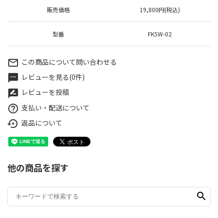
販売価格
19,800円(税込)
型番
FK5W-02
この商品について問い合わせる
mail_outline
レビューを見る(0件)
textsms
レビューを投稿
rate_review
支払い・配送について
help_outline
返品について
settings_backup_restore
他の商品を探す
search