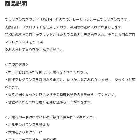
商品説明
フレグランスブランド「
5W1H」
とのコラボレーションルームフレグランスです。
天然石ロードクロサイトを使用しており、専用の桐箱に入れてお届けします。
FAKUIx5W1Hのロゴがプリントされたガラス瓶内に天然石を入れ、そこに専用のアロ
マフレグランスを2～3滴
染み込ませて香りを楽しんでください。
＜ご使用方法＞
・ガラス容器のふたを開け、天然石を入れてください。
・直接フレグランスを数滴ふりますと、香りがしみこみ徐々に揮発し、ゆっくりと広
がります。
・香りが弱くなったと感じたらその都度お好みの量を垂らしてください。
・容器のふたをすれば香りを閉じ込めることができます。
＜天然石
ロードクロサイト
のご紹介＞原産国 : マダガスカル
・ホルモンバランスを整える
・女性をよりセクシーに
・エネルギーの活性化、疲労回復