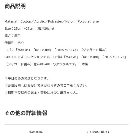
商品説明
Material：Cotton／Acrylic／Polyester／Nylon／Polyurethane
Size：25cm～27cm（高さ20cm）
厚さ：厚手
伸縮性：あり
ロゴ：「фАКУИ」「RkFLVUk=」「70 65 75 85 73」（ジャガード編み）
FAKUIメンズコレクションです。ロゴは「фАКУИ」「RkFLVUk=」「70 65 75 85 73」
（ジャガード編み）意味はFAKUIのタジク語です。日本製
※平日のみの発送となります。
※お値段隠しはお受けできかねますのでご了承ください。
※初期不良以外の返金・交換はお受け出来ません。
その他の詳細情報
販売価格
3,190円(税込)