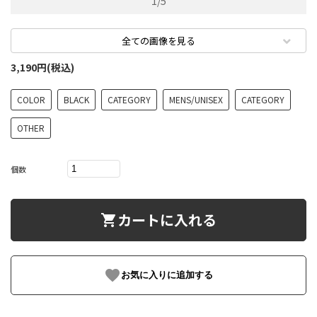
1
/
5
全ての画像を見る
3,190円(税込)
COLOR
BLACK
CATEGORY
MENS/UNISEX
CATEGORY
OTHER
個数
カートに入れる
shopping_cart
favorite
お気に入りに追加する