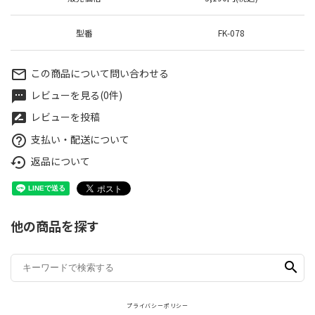
型番
FK-078
この商品について問い合わせる
mail_outline
レビューを見る(0件)
textsms
レビューを投稿
rate_review
支払い・配送について
help_outline
返品について
settings_backup_restore
他の商品を探す
search
プライバシーポリシー