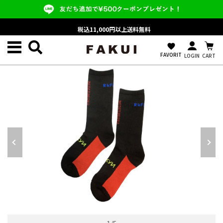
税込11,000円以上送料無料
favorite
FAVORIT
LOGIN
CART
ALL ITEM/すべての商品