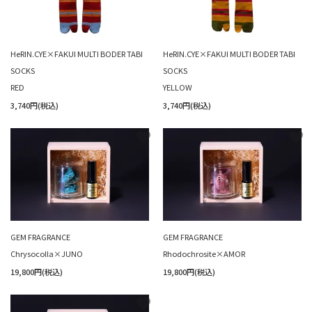
HeRIN.CYE×FAKUI MULTI BODER TABI
HeRIN.CYE×FAKUI MULTI BODER TABI
SOCKS
SOCKS
RED
YELLOW
3,740円(税込)
3,740円(税込)
favorite
favorite
GEM FRAGRANCE
GEM FRAGRANCE
Chrysocolla×JUNO
Rhodochrosite×AMOR
19,800円(税込)
19,800円(税込)
favorite